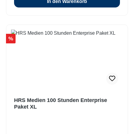
In den Warenkorb
Rabatt
%
HRS Medien 100 Stunden Enterprise
Paket XL