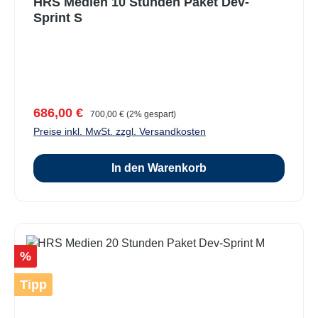
HRS Medien 10 Stunden Paket Dev-
Sprint S
Verkaufspreis:
Regulärer Preis:
686,00 €
700,00 €
(2% gespart)
Preise inkl. MwSt. zzgl. Versandkosten
In den Warenkorb
Rabatt
%
Tipp