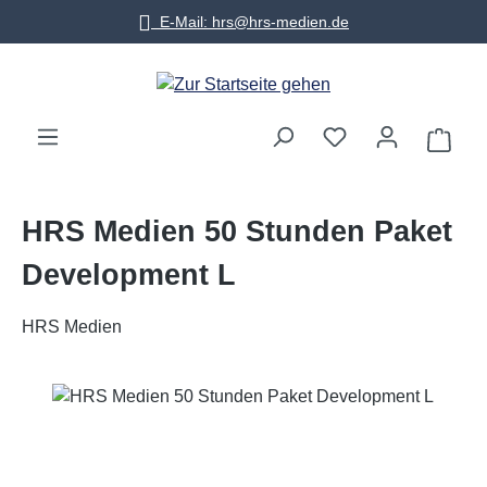
E-Mail: hrs@hrs-medien.de
Zum Hauptinhalt springen
Warenko
HRS Medien 50 Stunden Paket
Development L
HRS Medien
Bildergalerie überspringen