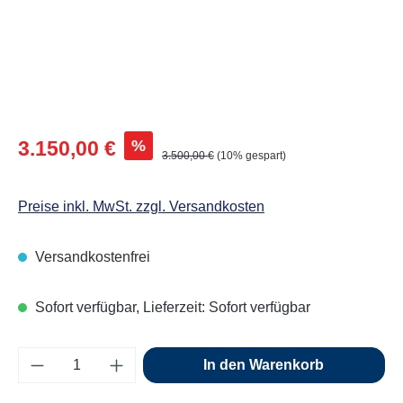
Verkaufspreis:
%
3.150,00 €
Regulärer Preis:
3.500,00 €
(10% gespart)
Preise inkl. MwSt. zzgl. Versandkosten
Versandkostenfrei
Sofort verfügbar, Lieferzeit: Sofort verfügbar
Produkt Anzahl: Gib den gewünschten Wert e
In den Warenkorb