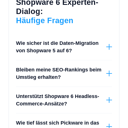
Shopware 6 Experten-
Dialog:
Häufige Fragen
Wie sicher ist die Daten-Migration
von Shopware 5 auf 6?
Die Migration erfolgt über ein standardisiertes
Bleiben meine SEO-Rankings beim
Tool, wird von uns aber manuell überwacht. Wir
Umstieg erhalten?
garantieren die Übernahme von
Stammdaten,
Bestellhistorien und Kundenkonten
ohne
Ja, durch eine präzise
301-Redirect-Strategie
.
Verluste.
Unterstützt Shopware 6 Headless-
Jede alte URL wird auf die neue Shopware-6-
Commerce-Ansätze?
Struktur gemappt, damit Google Ihre Linkkraft
weiterhin erkennt.
Absolut. Shopware 6 folgt dem
API-First-
Wie tief lässt sich Pickware in das
Prinzip
. Das Backend kann komplett vom