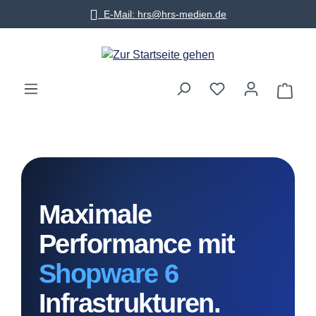
E-Mail: hrs@hrs-medien.de
Zum Hauptinhalt springen
Warenko
Maximale
Performance mit
Shopware 6
Infrastrukturen.